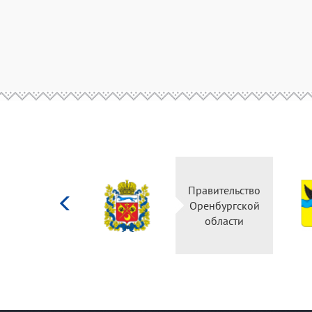
Министерство
Правительство
культуры
Оренбургской
Российской
области
федерации