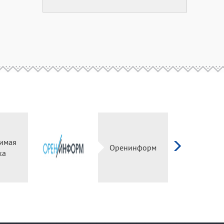
имая
Оренинформ
ка