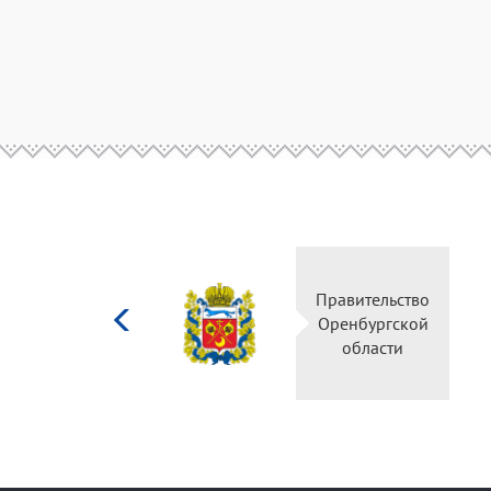
Министерство
Правительство
культуры
Оренбургской
Российской
области
федерации