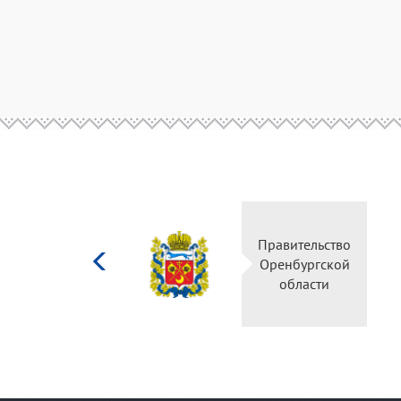
Министерство
Правительство
культуры
Оренбургской
Российской
области
федерации