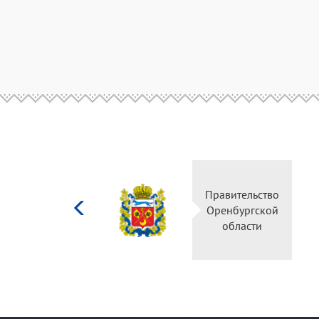
Министерство
Правительство
культуры
Оренбургской
Российской
области
федерации