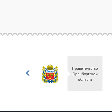
Министерство
Правительство
культуры
Оренбургской
Российской
области
федерации