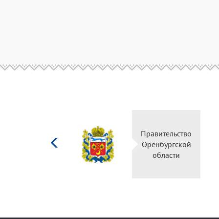
Министерство
Правительство
культуры
Оренбургской
Российской
области
федерации