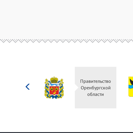
Министерство
культуры
Российской
федерации