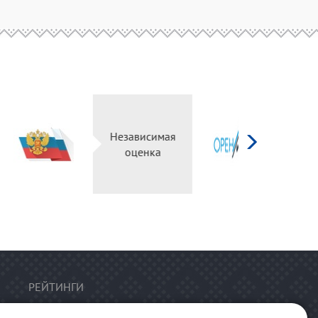
д
рг
Независимая
ьный
оценка
л
РЕЙТИНГИ