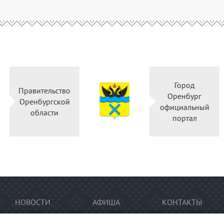
Горо
Правительство
Оренбу
Оренбургской
официал
области
порта
НОВОСТИ
АФИША
КОНТАКТЫ