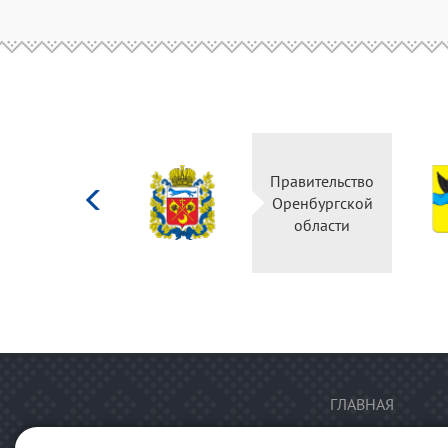
Министерство
Правительство
культуры
Оренбургской
Российской
области
федерации
ГЛАВНАЯ