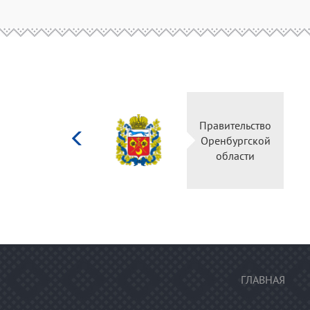
Министерство
Правительство
культуры
Оренбургской
Российской
области
федерации
ГЛАВНАЯ