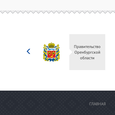
Министерство
Правительство
культуры
Оренбургской
Российской
области
федерации
ГЛАВНАЯ