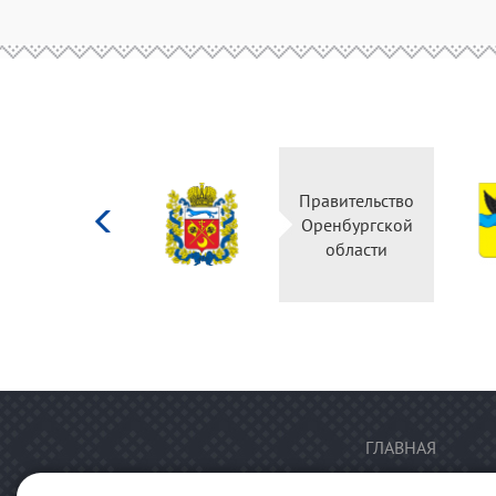
Министерство
Правительство
культуры
Оренбургской
Российской
области
федерации
ГЛАВНАЯ