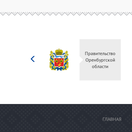
Министерство
Правительство
культуры
Оренбургской
Российской
области
федерации
ГЛАВНАЯ