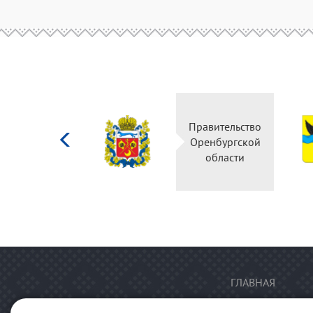
Министерство
Правительство
культуры
Оренбургской
Российской
области
федерации
ГЛАВНАЯ