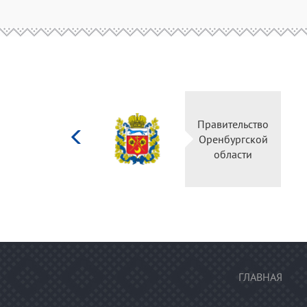
Министерство
Прав
культуры
Орен
Российской
о
федерации
ГЛАВНАЯ