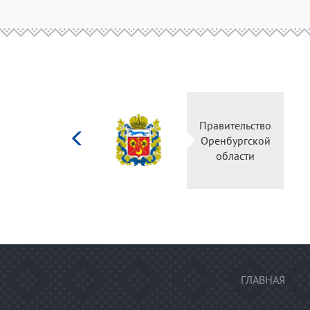
Министерство
Правительство
культуры
Оренбургской
Российской
области
федерации
ГЛАВНАЯ