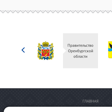
Министерство
Правительство
культуры
Оренбургской
Российской
области
федерации
ГЛАВНАЯ