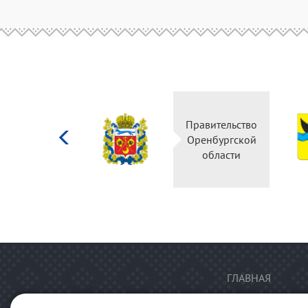
Министерство
Правительство
культуры
Оренбургской
Российской
области
федерации
ГЛАВНАЯ