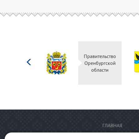
Министерство
Правительство
культуры
Оренбургской
Российской
области
федерации
ГЛАВНАЯ