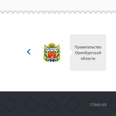
Министерство
Правительство
культуры
Оренбургской
Российской
области
федерации
ГЛАВНАЯ