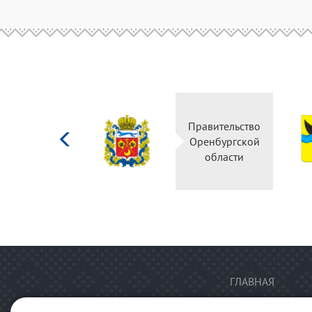
Министерство
Правительст
культуры
Оренбургско
Российской
области
федерации
ГЛАВНАЯ