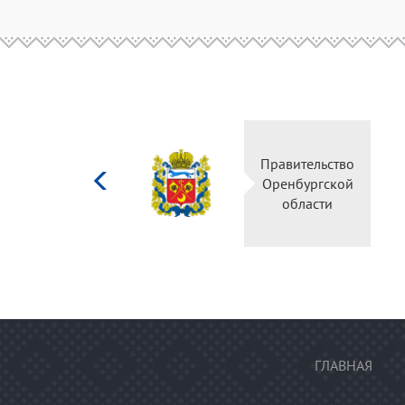
Министерство
Правительство
культуры
Оренбургской
Российской
области
федерации
ГЛАВНАЯ