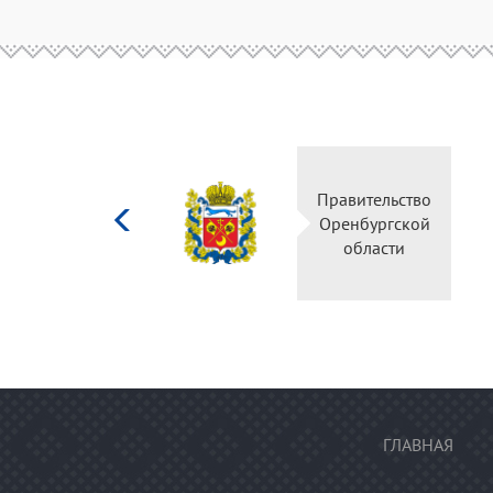
Министерство
Правительство
культуры
Оренбургской
Российской
области
федерации
ГЛАВНАЯ