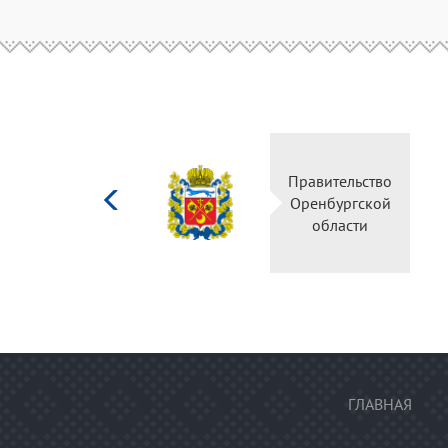
Министерство
Правите
культуры
Оренбу
Российской
обла
федерации
ГЛАВНАЯ