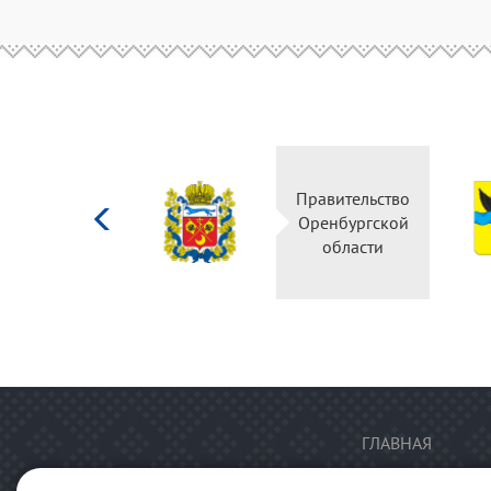
Министерство
Правительство
культуры
Оренбургской
Российской
области
федерации
ГЛАВНАЯ