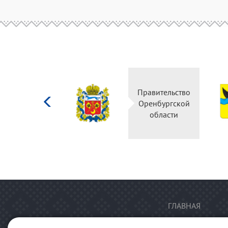
Министерство
Правительство
культуры
Оренбургской
Российской
области
федерации
ГЛАВНАЯ