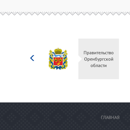
Министерство
Правительство
культуры
Оренбургской
Российской
области
федерации
ГЛАВНАЯ