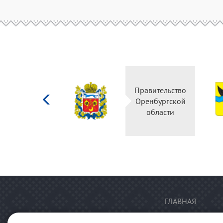
Министерство
Правительство
культуры
Оренбургской
Российской
области
федерации
ГЛАВНАЯ