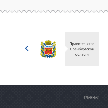
Министерство
Правительств
культуры
Оренбургско
Российской
области
федерации
ГЛАВНАЯ