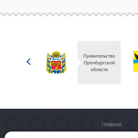
Министерство
Правительство
культуры
Оренбургской
Российской
области
федерации
ГЛАВНАЯ