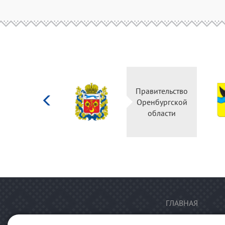
Министерство
Правительство
культуры
Оренбургской
Российской
области
федерации
ГЛАВНАЯ