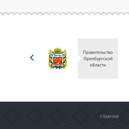
Министерство
Правительство
культуры
Оренбургской
Российской
области
федерации
ГЛАВНАЯ