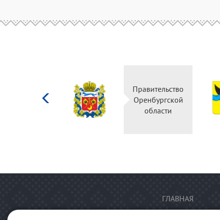
Министерство
Правительство
культуры
Оренбургской
Российской
области
федерации
ГЛАВНАЯ