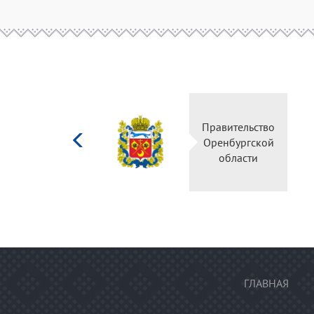
Министерство
Правительство
культуры
Оренбургской
Российской
области
федерации
ГЛАВНАЯ