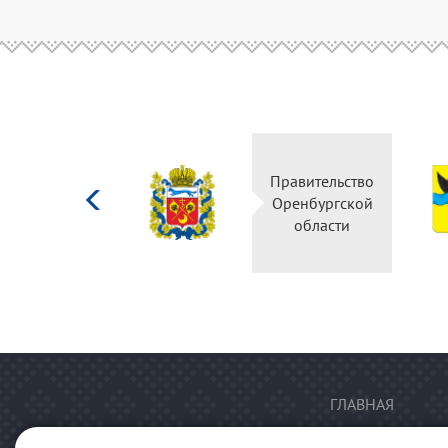
Министерство
Правительство
культуры
Оренбургской
Российской
области
федерации
ГЛАВНАЯ