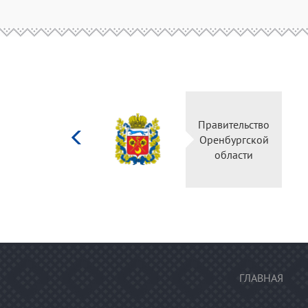
Министерство
Правительств
культуры
Оренбургско
Российской
области
федерации
ГЛАВНАЯ