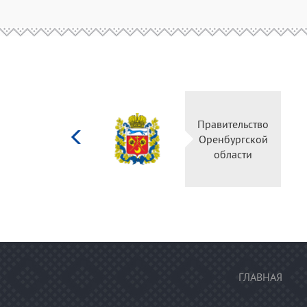
Министерство
Правительств
культуры
Оренбургско
Российской
области
федерации
ГЛАВНАЯ