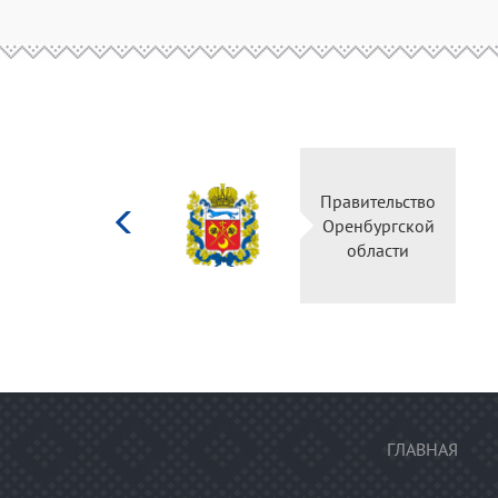
Министерство
Правительство
культуры
Оренбургской
Российской
области
федерации
ГЛАВНАЯ