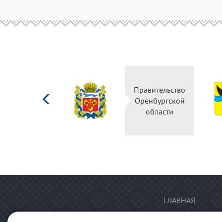
Министерство
Правительство
культуры
Оренбургской
Российской
области
федерации
ГЛАВНАЯ