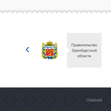
Министерство
Правительство
культуры
Оренбургской
Российской
области
федерации
ГЛАВНАЯ