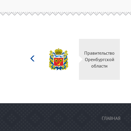
Министерство
Правительство
культуры
Оренбургской
Российской
области
федерации
ГЛАВНАЯ