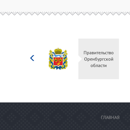
Министерство
Прави
культуры
Оренб
Российской
об
федерации
ГЛАВНАЯ