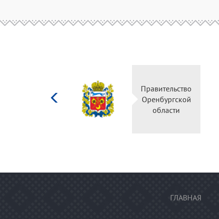
Министерство
Правительство
культуры
Оренбургской
Российской
области
федерации
ГЛАВНАЯ