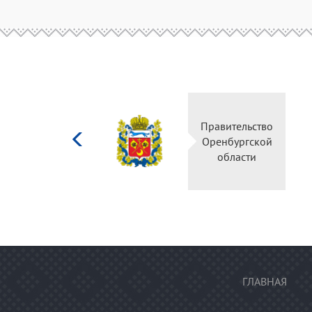
Министерство
Правительство
культуры
Оренбургской
Российской
области
федерации
ГЛАВНАЯ