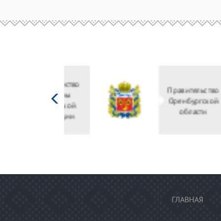
Министерство
культуры
Российской
федерации
ГЛАВНАЯ