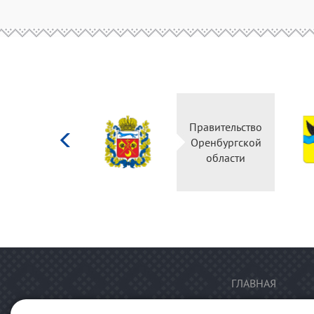
Министерство
Правительство
культуры
Оренбургской
Российской
области
федерации
ГЛАВНАЯ