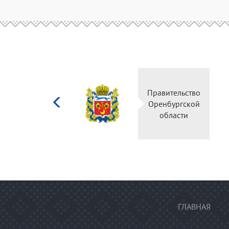
Министерство
Правительство
культуры
Оренбургской
Российской
области
федерации
ГЛАВНАЯ