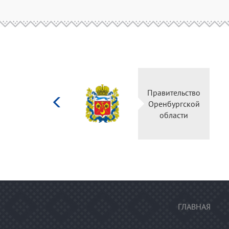
Министерство
Правительство
культуры
Оренбургской
Российской
области
федерации
ГЛАВНАЯ