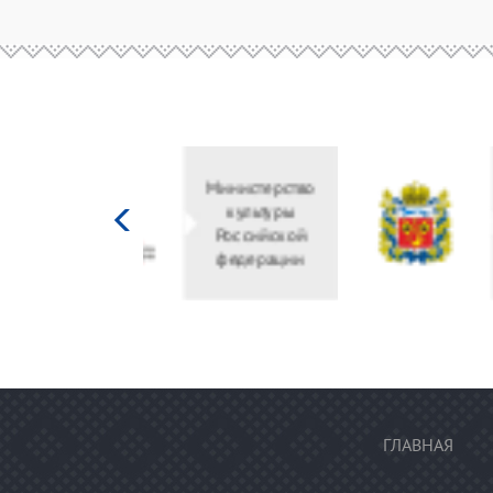
Министерство
культуры
Российской
федерации
ГЛАВНАЯ