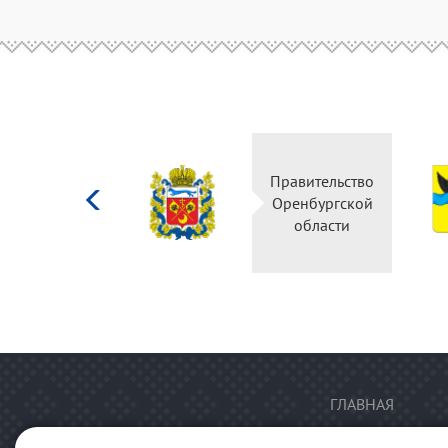
Министерство
Правительство
культуры
Оренбургской
Российской
области
федерации
ГЛАВНАЯ